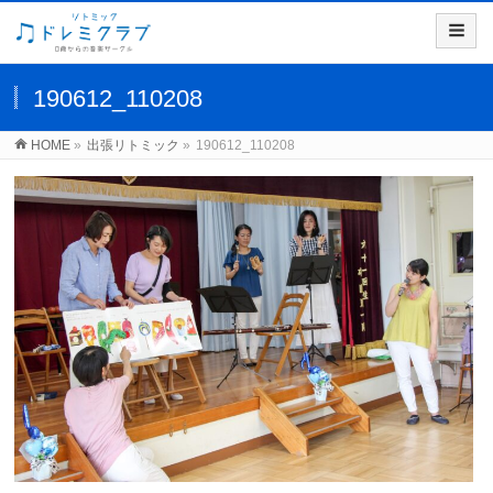
190612_110208
HOME
»
出張リトミック
»
190612_110208