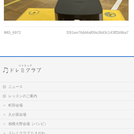
IMG_6972
f261ee76dd4af09a36d3c143ff2b9ba7
ニュース
レッスンのご案内
町田会場
久が原会場
相模大野会場（バンビ）
ドレミクラブ たまがわ